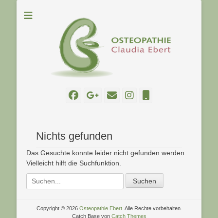
Osteopathie Ebert in Neukirch
Osteopathie Ebert
Facebook
Googleplus
E-
Instagram
Telefon
Mail
Nichts gefunden
Das Gesuchte konnte leider nicht gefunden werden.
Vielleicht hilft die Suchfunktion.
Suchen
nach:
Copyright © 2026
Osteopathie Ebert
. Alle Rechte vorbehalten.
Catch Base von
Catch Themes